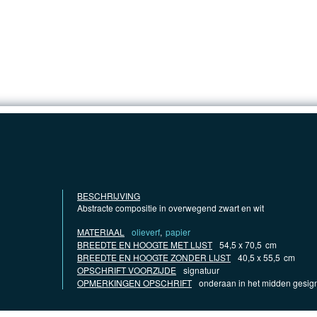
HOMEPAGINA
INVENTARIS
VERZAMELING
CON
BESCHRIJVING
Abstracte compositie in overwegend zwart en wit
MATERIAAL
olieverf
,
papier
BREEDTE EN HOOGTE MET LIJST
54,5 x 70,5
cm
BREEDTE EN HOOGTE ZONDER LIJST
40,5 x 55,5
cm
OPSCHRIFT VOORZIJDE
signatuur
OPMERKINGEN OPSCHRIFT
onderaan in het midden gesig