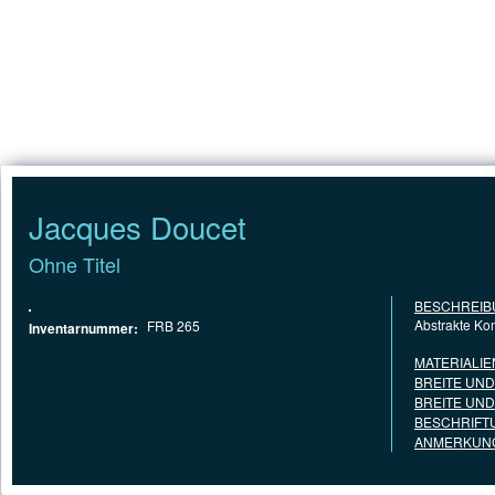
Jump to Content
STARTSEITE
Jacques Doucet
Ohne Titel
BESCHREIB
Abstrakte Ko
FRB 265
Inventarnummer:
MATERIALIE
BREITE UN
BREITE UN
BESCHRIFT
ANMERKUNG