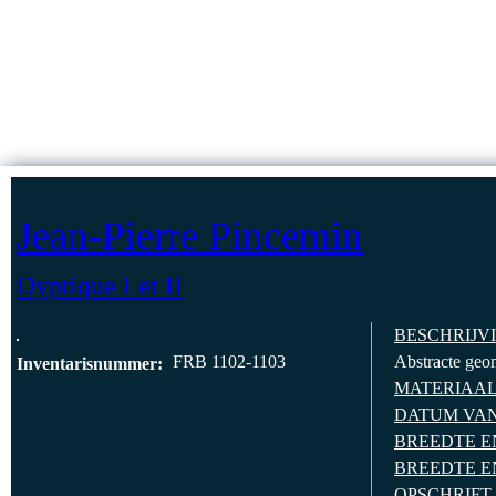
Jump to Content
HOMEPAG
Jean-Pierre Pincemin
Dyptique I et II
BESCHRIJV
FRB 1102-1103
Abstracte geom
Inventarisnummer:
MATERIAA
DATUM VA
BREEDTE E
BREEDTE E
OPSCHRIFT