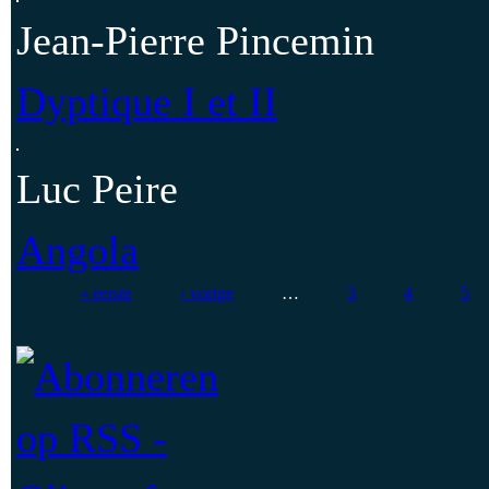
Jean-Pierre Pincemin
Dyptique I et II
Luc Peire
Angola
Pagina's
« eerste
‹ vorige
…
3
4
5