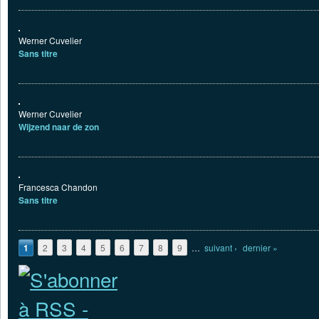
Werner Cuvelier
Sans titre
Werner Cuvelier
Wijzend naar de zon
Francesca Chandon
Sans titre
Pages
1
2
3
4
5
6
7
8
9
…
suivant ›
dernier »