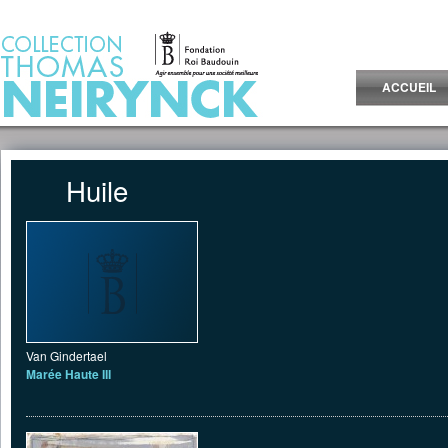
Jump to Content
ACCUEIL
Huile
Van Gindertael
Marée Haute III