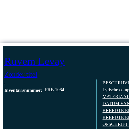
Jump to Content
HOMEPAG
Ruvem Levay
Zonder titel
BESCHRIJV
FRB 1084
Lyrische compo
Inventarisnummer:
MATERIAA
DATUM VA
BREEDTE E
BREEDTE E
OPSCHRIFT