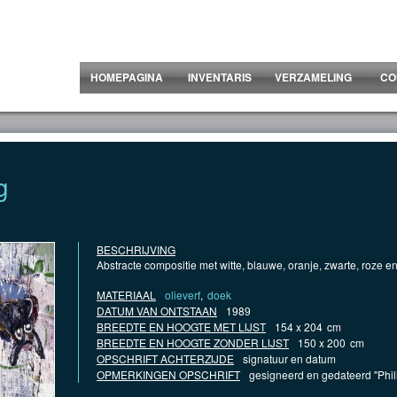
HOMEPAGINA
INVENTARIS
VERZAMELING
CO
g
BESCHRIJVING
Abstracte compositie met witte, blauwe, oranje, zwarte, roze e
MATERIAAL
olieverf
,
doek
DATUM VAN ONTSTAAN
1989
BREEDTE EN HOOGTE MET LIJST
154 x 204
cm
BREEDTE EN HOOGTE ZONDER LIJST
150 x 200
cm
OPSCHRIFT ACHTERZIJDE
signatuur en datum
OPMERKINGEN OPSCHRIFT
gesigneerd en gedateerd "Phi