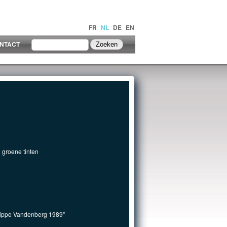
FR
NL
DE
EN
NTACT
n groene tinten
lippe Vandenberg 1989"