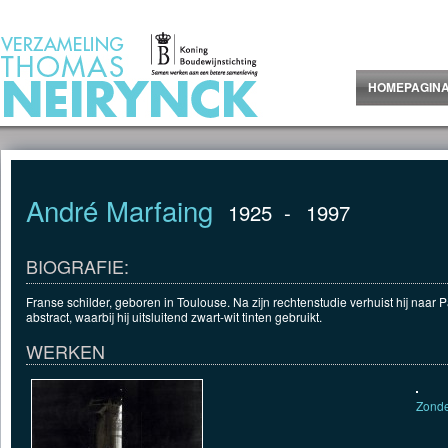
Jump to Content
HOMEPAGIN
André Marfaing
1925
-
1997
BIOGRAFIE:
Franse schilder, geboren in Toulouse. Na zijn rechtenstudie verhuist hij naar Pari
abstract, waarbij hij uitsluitend zwart-wit tinten gebruikt.
WERKEN
Zonder