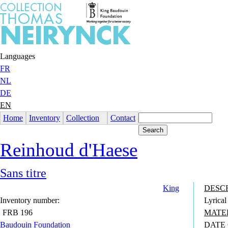
Jump to Content
Languages
FR
NL
DE
EN
Home
Inventory
Collection
Contact
Reinhoud d'Haese
Sans titre
King
DESC
Inventory number:
Lyrical
FRB 196
MATE
Baudouin Foundation
DATE