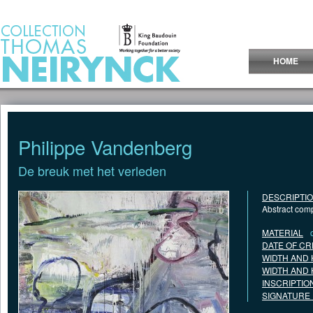
Jump to Content
HOME
Philippe Vandenberg
De breuk met het verleden
DESCRIPTI
Abstract comp
MATERIAL
DATE OF CR
WIDTH AND 
WIDTH AND 
INSCRIPTIO
SIGNATURE