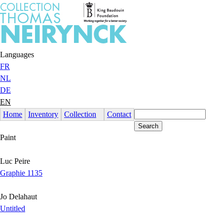
Jump to Content
Languages
FR
NL
DE
EN
Home
Inventory
Collection
Contact
Paint
Luc Peire
Graphie 1135
Jo Delahaut
Untitled