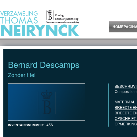
Jump to Content
HOMEPAGIN
Bernard Descamps
Zonder titel
BESCHRIJV
Compositie m
MATERIAAL
BREEDTE EN
BREEDTE EN
OPSCHRIFT
OPMERKING
456
INVENTARISNUMMER: