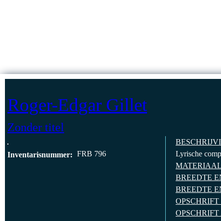
Jump to Content
HOMEPAG
Roger-Edgar Gillet
Zonder titel
BESCHRIJV
FRB 796
Lyrische compo
Inventarisnummer:
MATERIAA
BREEDTE E
BREEDTE E
OPSCHRIFT
OPSCHRIFT