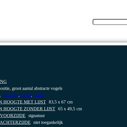
Talen
FR
INA
INVENTARIS
VERZAMELING
CONTACT
ING
sitie, groot aantal abstracte vogels
L
gouache
,
pastel
,
papier
N HOOGTE MET LIJST
83,5 x 67
cm
N HOOGTE ZONDER LIJST
65 x 49,5
cm
 VOORZIJDE
signatuur
 ACHTERZIJDE
niet toegankelijk