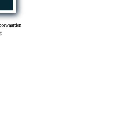
oorwaarden
t