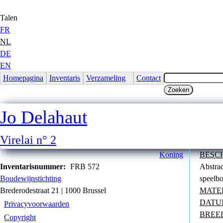
Jump to Content
Talen
FR
NL
DE
EN
Homepagina
Inventaris
Verzameling
Contact
Jo Delahaut
Virelai n° 2
Koning
BESC
Inventarisnummer:
FRB 572
Abstrac
Boudewijnstichting
speelb
Brederodestraat 21 | 1000 Brussel
MATE
DATU
Privacyvoorwaarden
BREE
Copyright