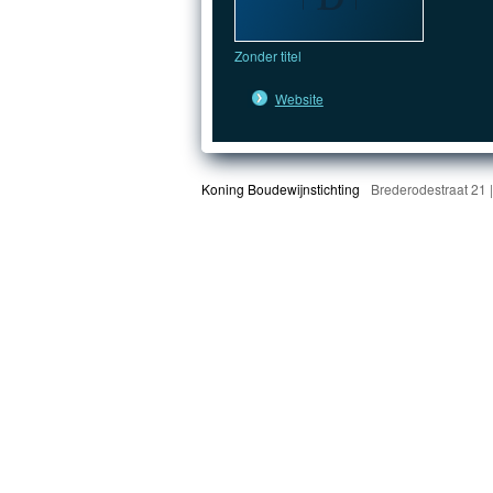
Zonder titel
Website
Koning Boudewijnstichting
Brederodestraat 21 