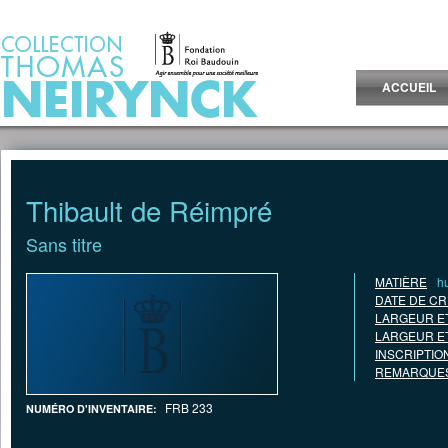
Jump to Content
ACCUEIL
Thibault de Réimpré
Sans titre
MATIÈRE
hu
DATE DE CR
LARGEUR E
LARGEUR E
INSCRIPTIO
REMARQUES
FRB 233
NUMÉRO D'INVENTAIRE: