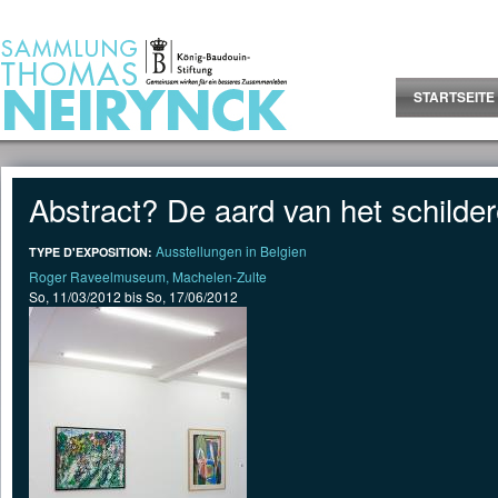
Jump to Content
STARTSEITE
Abstract? De aard van het schilde
Ausstellungen in Belgien
TYPE D'EXPOSITION:
Roger Raveelmuseum, Machelen-Zulte
So, 11/03/2012
bis
So, 17/06/2012