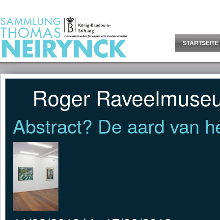
Jump to Content
STARTSEITE
Roger Raveelmuseu
Abstract? De aard van he