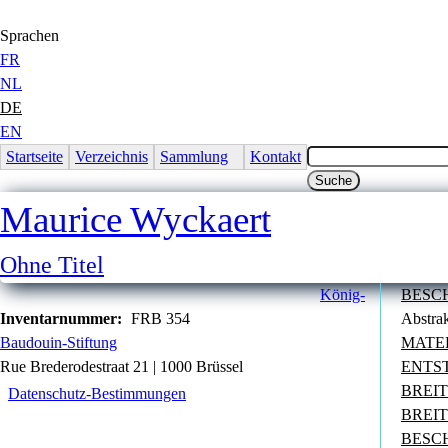
Jump to Content
Sprachen
FR
NL
DE
EN
Startseite
Verzeichnis
Sammlung
Kontakt
Maurice Wyckaert
Ohne Titel
König-
BESC
Inventarnummer:
FRB 354
Abstra
Baudouin-Stiftung
MATE
Rue Brederodestraat 21 | 1000 Brüssel
ENTS
BREI
Datenschutz-Bestimmungen
BREI
BESC