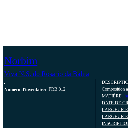
Jump to Content
ACCUEIL
Norbim
Viva N.S. do Rosario da Bahia
DESCRIPTI
FRB 812
Composition a
Numéro d'inventaire:
MATIÈRE
h
DATE DE C
LARGEUR E
LARGEUR E
INSCRIPTI