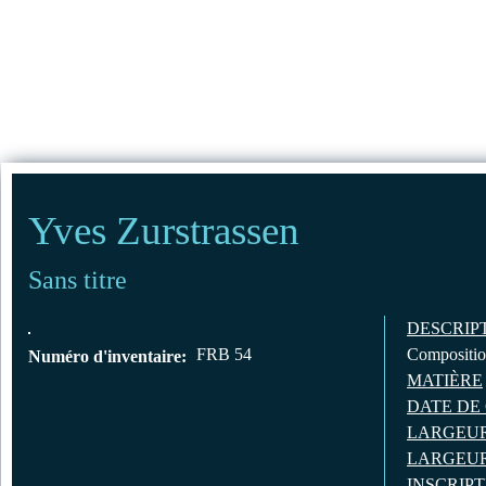
Jump to Content
ACCUEIL
Yves Zurstrassen
Sans titre
DESCRIP
FRB 54
Composition
Numéro d'inventaire:
MATIÈRE
DATE DE
LARGEUR
LARGEUR
INSCRIP