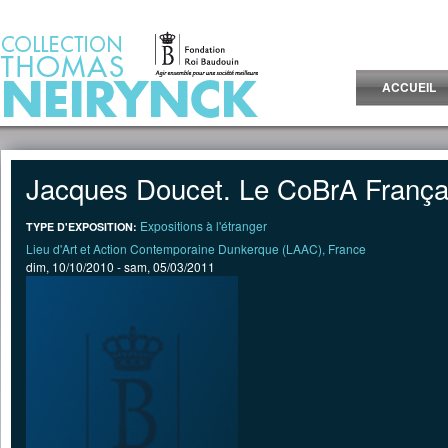
Jump to Content
ACCUEIL
Jacques Doucet. Le CoBrA França
Expositions à l'étranger
TYPE D'EXPOSITION:
Lieu d'Art et Action Contemporaine Dunkerque (LAAC), France
dim, 10/10/2010
-
sam, 05/03/2011