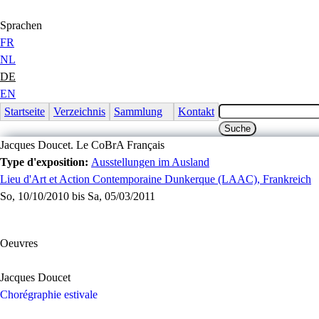
Jump to Content
Sprachen
FR
NL
DE
EN
Startseite
Verzeichnis
Sammlung
Kontakt
Jacques Doucet. Le CoBrA Français
Type d'exposition:
Ausstellungen im Ausland
Lieu d'Art et Action Contemporaine Dunkerque (LAAC), Frankreich
So, 10/10/2010
bis
Sa, 05/03/2011
Oeuvres
Jacques Doucet
Chorégraphie estivale