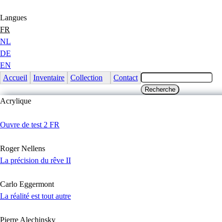
Jump to Content
Langues
FR
NL
DE
EN
Accueil
Inventaire
Collection
Contact
Acrylique
Ouvre de test 2 FR
Roger Nellens
La précision du rêve II
Carlo Eggermont
La réalité est tout autre
Pierre Alechinsky