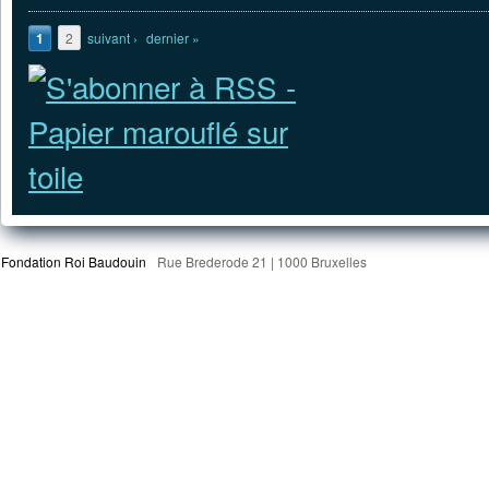
Pages
1
2
suivant ›
dernier »
Fondation Roi Baudouin
Rue Brederode 21 | 1000 Bruxelles