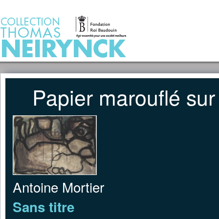
Jump to Content
ACCUEIL
Papier marouflé sur 
Antoine Mortier
Sans titre