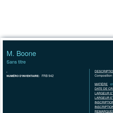
Jump to Content
ACCUEIL
M. Boone
Sans titre
DESCRIPTI
Composition g
FRB 942
NUMÉRO D'INVENTAIRE:
MATIÈRE
c
DATE DE CR
LARGEUR E
LARGEUR E
INSCRIPTIO
INSCRIPTIO
REMARQUES