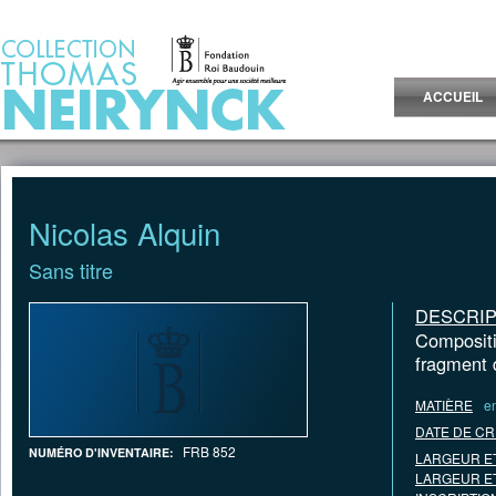
Jump to Content
ACCUEIL
Nicolas Alquin
Sans titre
DESCRIP
Compositi
fragment 
MATIÈRE
e
DATE DE CR
FRB 852
NUMÉRO D'INVENTAIRE:
LARGEUR E
LARGEUR E