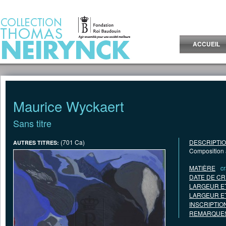
Jump to Content
ACCUEIL
Maurice Wyckaert
Sans titre
(701 Ca)
DESCRIPTI
AUTRES TITRES:
Composition a
MATIÈRE
c
DATE DE CR
LARGEUR E
LARGEUR E
INSCRIPTIO
REMARQUES