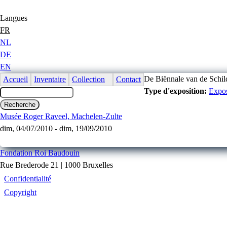
Jump to Content
Langues
FR
NL
DE
EN
De Biënnale van de Schild
Accueil
Inventaire
Collection
Contact
Type d'exposition:
Expos
Musée Roger Raveel, Machelen-Zulte
dim, 04/07/2010
-
dim, 19/09/2010
Fondation Roi Baudouin
Rue Brederode 21 | 1000 Bruxelles
Confidentialité
Copyright