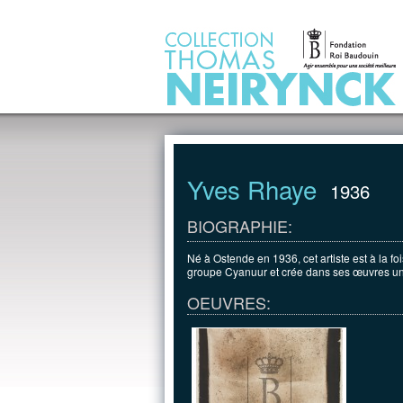
Jump to Content
Yves Rhaye
1936
BIOGRAPHIE:
Né à Ostende en 1936, cet artiste est à la fo
groupe Cyanuur et crée dans ses œuvres u
OEUVRES: