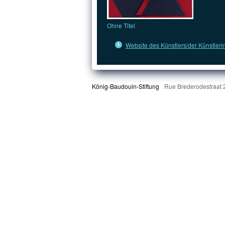
Ohne Titel
Website des Künstlers/der Künstleri
König-Baudouin-Stiftung
Rue Brederodestraat 2