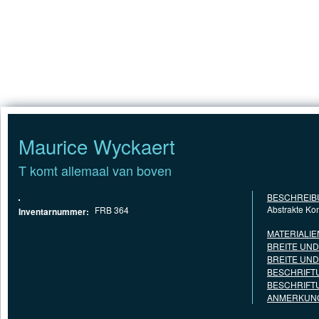
Jump to Content
STARTSEITE
Maurice Wyckaert
T komt allemaal van boven
BESCHREIB
Abstrakte Ko
FRB 364
Inventarnummer:
MATERIALIE
BREITE UN
BREITE UN
BESCHRIFT
BESCHRIFT
ANMERKUNG