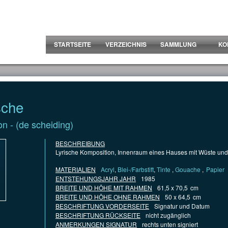
STARTSEITE
VERZEICHNIS
SAMMLUNG
KO
sche
on - (de scheiding)
BESCHREIBUNG
Lyrische Komposition, Innenraum eines Hauses mit Wüste und
MATERIALIEN
Acryl
,
Blei-/Farbstift
,
Tinte
,
Gouache
,
Papier
ENTSTEHUNGSJAHR JAHR
1985
BREITE UND HÖHE MIT RAHMEN
61,5 x 70,5
cm
BREITE UND HÖHE OHNE RAHMEN
50 x 64,5
cm
BESCHRIFTUNG VORDERSEITE
Signatur und Datum
BESCHRIFTUNG RÜCKSEITE
nicht zugänglich
ANMERKUNGEN SIGNATUR
rechts unten signiert