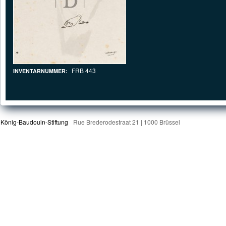
FRB 443
INVENTARNUMMER:
König-Baudouin-Stiftung
Rue Brederodestraat 21 | 1000 Brüssel