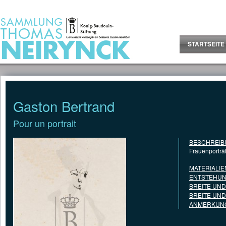
Jump to Content
STARTSEITE
Gaston Bertrand
Pour un portrait
BESCHREIB
Frauenporträt
MATERIALIE
ENTSTEHUN
BREITE UN
BREITE UN
ANMERKUNG