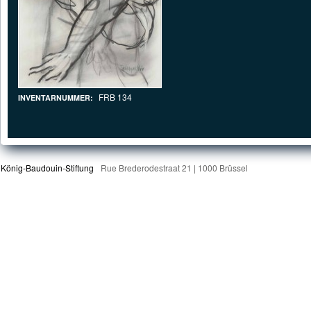
FRB 134
INVENTARNUMMER:
König-Baudouin-Stiftung
Rue Brederodestraat 21 | 1000 Brüssel