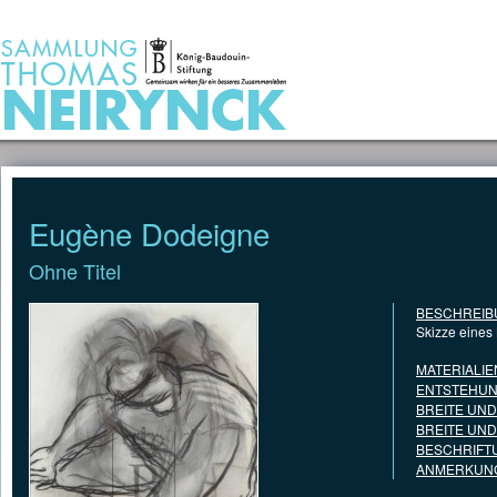
Jump to Content
STARTSEITE
Eugène Dodeigne
Ohne Titel
BESCHREIB
Skizze eines
MATERIALIE
ENTSTEHUN
BREITE UN
BREITE UN
BESCHRIFT
ANMERKUNG