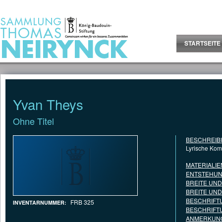
Jump to Content
STARTSEITE
Yvan Theys
Ohne Titel
BESCHREIB
Lyrische Komp
MATERIALIE
ENTSTEHUN
BREITE UN
BREITE UN
BESCHRIFT
FRB 325
INVENTARNUMMER:
BESCHRIFT
ANMERKUNG