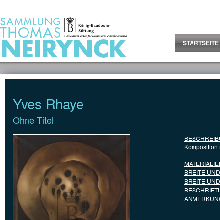
Jump to Content
STARTSEITE
Yves Rhaye
Ohne Titel
BESCHREIB
Komposition m
MATERIALIE
BREITE UN
BREITE UN
BESCHRIFT
ANMERKUNG