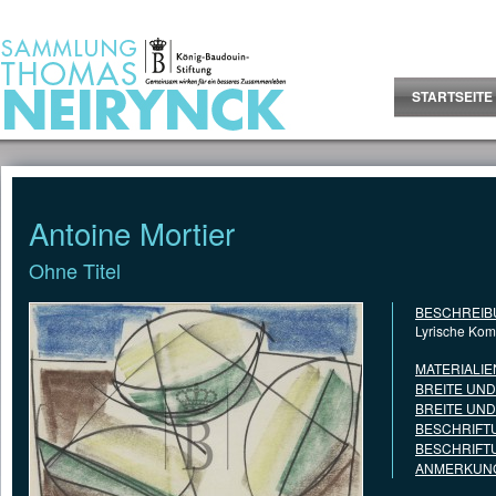
Jump to Content
STARTSEITE
Antoine Mortier
Ohne Titel
BESCHREIB
Lyrische Komp
MATERIALIE
BREITE UN
BREITE UN
BESCHRIFT
BESCHRIFT
ANMERKUNG