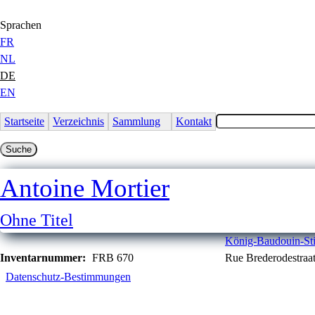
Jump to Content
Sprachen
FR
NL
DE
EN
Startseite
Verzeichnis
Sammlung
Kontakt
Antoine Mortier
Ohne Titel
König-Baudouin-Sti
Inventarnummer:
FRB 670
Rue Brederodestraat
Datenschutz-Bestimmungen