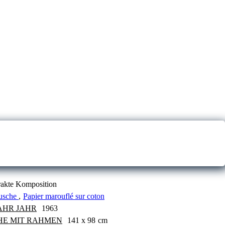
rakte Komposition
usche
,
Papier marouflé sur coton
AHR JAHR
1963
HE MIT RAHMEN
141 x 98
cm