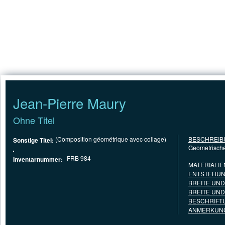
Jump to Content
STARTSEITE
Jean-Pierre Maury
Ohne Titel
(Composition géométrique avec collage)
BESCHREIB
Sonstige Titel:
Geometrische 
FRB 984
Inventarnummer:
MATERIALIE
ENTSTEHUN
BREITE UN
BREITE UN
BESCHRIFT
ANMERKUNG