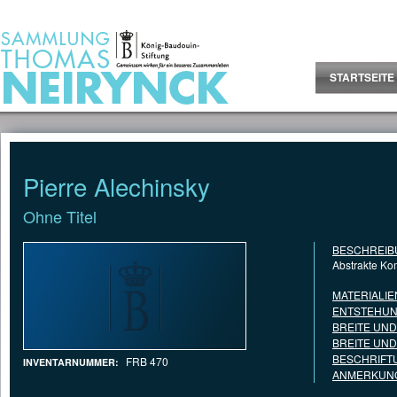
Jump to Content
STARTSEITE
Pierre Alechinsky
Ohne Titel
BESCHREIB
Abstrakte Ko
MATERIALIE
ENTSTEHUN
BREITE UN
BREITE UN
BESCHRIFT
FRB 470
INVENTARNUMMER:
ANMERKUNG