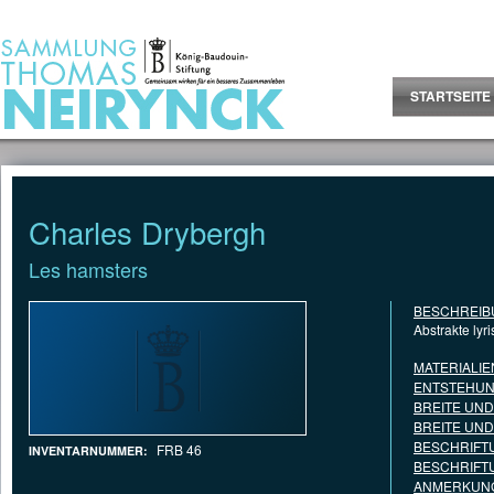
Jump to Content
STARTSEITE
Charles Drybergh
Les hamsters
BESCHREIB
Abstrakte ly
MATERIALIE
ENTSTEHUN
BREITE UN
BREITE UN
BESCHRIFT
FRB 46
INVENTARNUMMER:
BESCHRIFT
ANMERKUNG