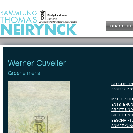
Jump to Content
STARTSEITE
Werner Cuvelier
Groene mens
BESCHREIB
Abstrakte Ko
MATERIALIE
ENTSTEHUN
BREITE UN
BREITE UN
BESCHRIFT
ANMERKUNG