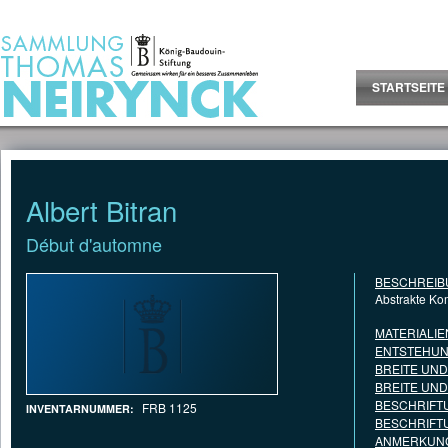
Jump to Content
STARTSEITE
Albert Bitran
Début d'automne
BESCHREIB
Abstrakte Ko
MATERIALIE
ENTSTEHUN
BREITE UN
BREITE UN
BESCHRIFT
FRB 1125
INVENTARNUMMER:
BESCHRIFT
ANMERKUNG