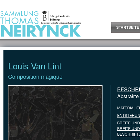
Jump to Content
STARTSEITE
Louis Van Lint
Composition magique
BESCHR
Abstrakte
MATERIALIE
ENTSTEHUN
BREITE UN
BREITE UN
BESCHRIFT