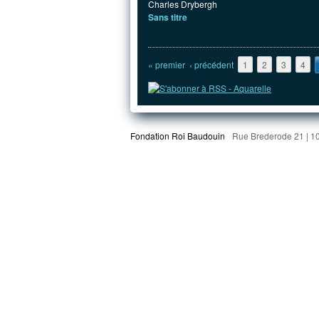
Charles Drybergh
Sans titre
Pages
« premier
‹ précédent
1
2
3
4
Fondation Roi Baudouin
Rue Brederode 21 | 1