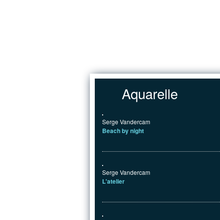
Jump to Content
Aquarelle
Serge Vandercam
Beach by night
Serge Vandercam
L'atelier