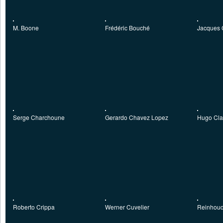
M. Boone
Frédéric Bouché
Jacques 
Serge Charchoune
Gerardo Chavez Lopez
Hugo Cla
Roberto Crippa
Werner Cuvelier
Reinhoud