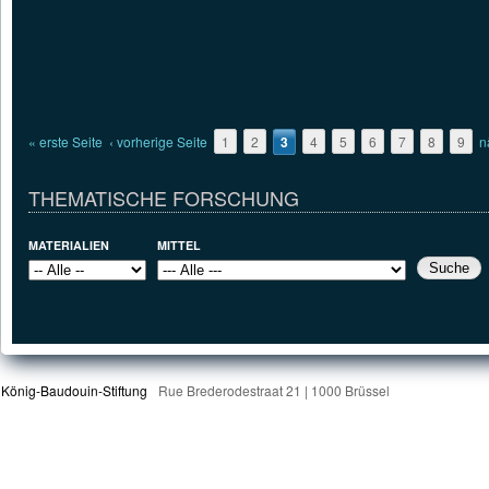
« erste Seite
‹ vorherige Seite
1
2
3
4
5
6
7
8
9
n
THEMATISCHE FORSCHUNG
MATERIALIEN
MITTEL
König-Baudouin-Stiftung
Rue Brederodestraat 21 | 1000 Brüssel