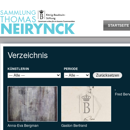
Jump to Content
STARTSEITE
Verzeichnis
KÜNSTLER/IN
PERIODE
Seiten
Fred Ber
Anna-Eva Bergman
Gaston Bertrand